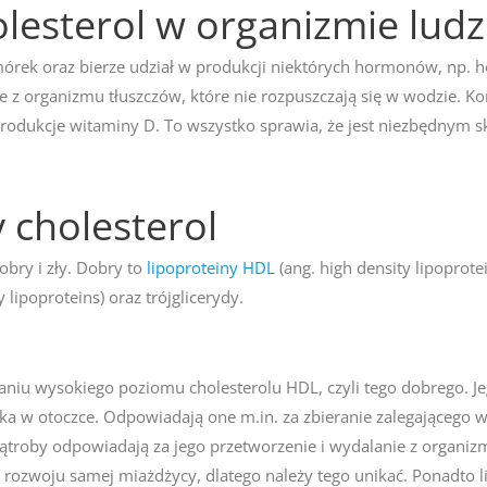
lesterol w organizmie lud
omórek oraz bierze udział w produkcji niektórych hormonów, np.
 z organizmu tłuszczów, które nie rozpuszczają się w wodzie. K
rodukcje witaminy D. To wszystko sprawia, że jest niezbędnym 
y cholesterol
obry i zły. Dobry to
lipoproteiny HDL
(ang. high density lipoprotei
 lipoproteins) oraz trójglicerydy.
iu wysokiego poziomu cholesterolu HDL, czyli tego dobrego. Jeg
łka w otoczce. Odpowiadają one m.in. za zbieranie zalegającego w
troby odpowiadają za jego przetworzenie i wydalanie z organizmu
o rozwoju samej miażdżycy, dlatego należy tego unikać. Ponadto 