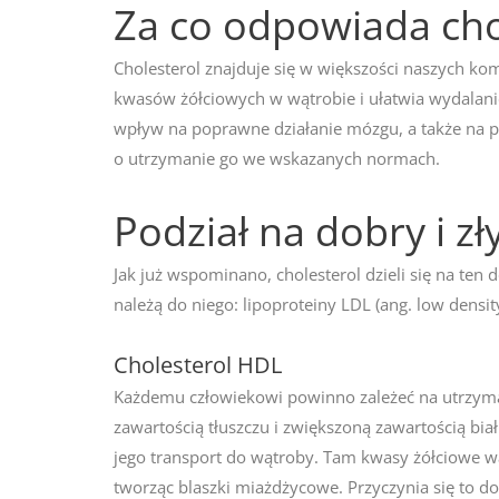
Za co odpowiada cho
Cholesterol znajduje się w większości naszych k
kwasów żółciowych w wątrobie i ułatwia wydalanie
wpływ na poprawne działanie mózgu, a także na p
o utrzymanie go we wskazanych normach.
Podział na dobry i zł
Jak już wspominano, cholesterol dzieli się na ten d
należą do niego: lipoproteiny LDL (ang. low density
Cholesterol HDL
Każdemu człowiekowi powinno zależeć na utrzyman
zawartością tłuszczu i zwiększoną zawartością bia
jego transport do wątroby. Tam kwasy żółciowe wą
tworząc blaszki miażdżycowe. Przyczynia się to d