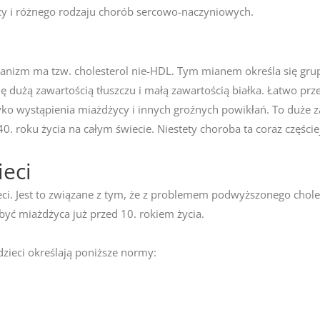
cy i różnego rodzaju chorób sercowo-naczyniowych.
nizm ma tzw. cholesterol nie-HDL. Tym mianem określa się grup
ię dużą zawartością tłuszczu i małą zawartością białka. Łatwo pr
yko wystąpienia miażdżycy i innych groźnych powikłań. To duże
. roku życia na całym świecie. Niestety choroba ta coraz częście
ieci
zieci. Jest to związane z tym, że z problemem podwyższonego chol
yć miażdżyca już przed 10. rokiem życia.
zieci określają poniższe normy: