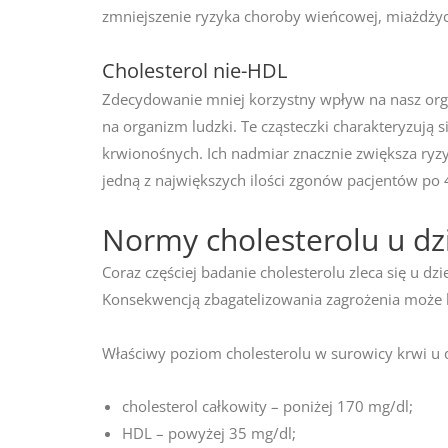
zmniejszenie ryzyka choroby wieńcowej, miażdży
Cholesterol nie-HDL
Zdecydowanie mniej korzystny wpływ na nasz orga
na organizm ludzki. Te cząsteczki charakteryzują s
krwionośnych. Ich nadmiar znacznie zwiększa ryz
jedną z największych ilości zgonów pacjentów po 40
Normy cholesterolu u dz
Coraz częściej badanie cholesterolu zleca się u d
Konsekwencją zbagatelizowania zagrożenia może b
Właściwy poziom cholesterolu w surowicy krwi u d
cholesterol całkowity – poniżej 170 mg/dl;
HDL – powyżej 35 mg/dl;