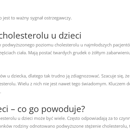
o jest to ważny sygnał ostrzegawczy.
olesterolu u dzieci
y podwyższonego poziomu cholesterolu u najmłodszych pacjentów
zęściach ciała. Mają postać twardych grudek o żółtym zabarwieniu.
w u dziecka, dlatego tak trudno ją zdiagnozować. Szacuje się, że
terolu. Wielu z nich nie jest nawet tego świadomym. Kluczem do
.
eci – co go powoduje?
rolu u dzieci może być wiele. Często odpowiadają za to czynni
członków rodziny odnotowano podwyższone stężenie cholesterolu, t