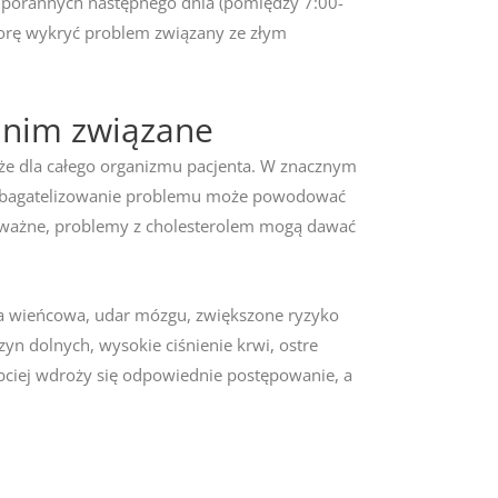
 porannych następnego dnia (pomiędzy 7:00-
porę wykryć problem związany ze złym
z nim związane
kże dla całego organizmu pacjenta. W znacznym
e. Zbagatelizowanie problemu może powodować
 ważne, problemy z cholesterolem mogą dawać
ba wieńcowa, udar mózgu, zwiększone ryzyko
yn dolnych, wysokie ciśnienie krwi, ostre
zybciej wdroży się odpowiednie postępowanie, a