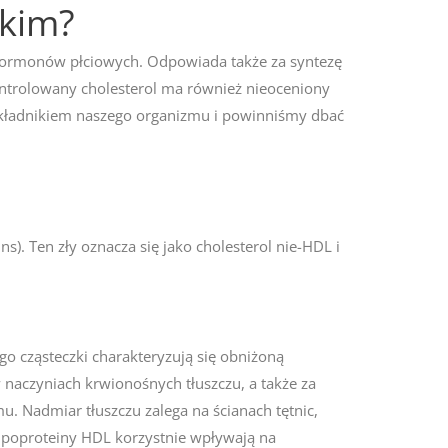
zkim?
 hormonów płciowych. Odpowiada także za syntezę
ontrolowany cholesterol ma również nieoceniony
składnikiem naszego organizmu i powinniśmy dbać
ns). Ten zły oznacza się jako cholesterol nie-HDL i
o cząsteczki charakteryzują się obniżoną
 naczyniach krwionośnych tłuszczu, a także za
. Nadmiar tłuszczu zalega na ścianach tętnic,
lipoproteiny HDL korzystnie wpływają na