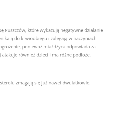
ę tłuszczów, które wykazują negatywne działanie
zenikają do krwioobiegu i zalegają w naczyniach
 zagrożenie, ponieważ miażdżyca odpowiada za
j atakuje również dzieci i ma różne podłoże.
esterolu zmagają się już nawet dwulatkowie.