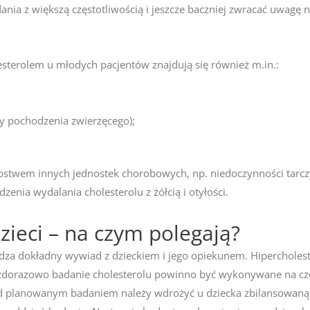
ia z większą częstotliwością i jeszcze baczniej zwracać uwagę n
terolem u młodych pacjentów znajdują się również m.in.:
y pochodzenia zwierzęcego);
pstwem innych jednostek chorobowych, np. niedoczynności tarczy
enia wydalania cholesterolu z żółcią i otyłości.
zieci – na czym polegają?
za dokładny wywiad z dzieckiem i jego opiekunem. Hipercholest
żdorazowo badanie cholesterolu powinno być wykonywane na czcz
 planowanym badaniem należy wdrożyć u dziecka zbilansowaną le