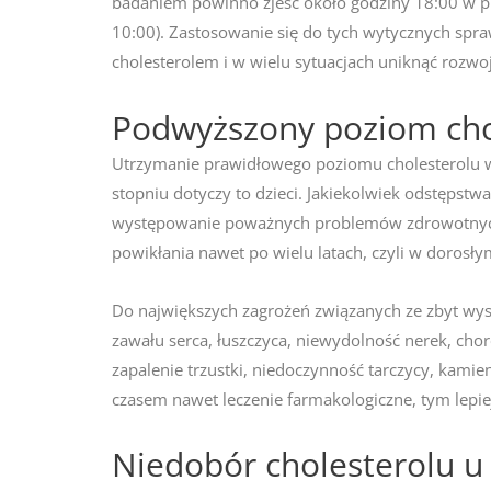
badaniem powinno zjeść około godziny 18:00 w p
10:00). Zastosowanie się do tych wytycznych spr
cholesterolem i w wielu sytuacjach uniknąć rozwo
Podwyższony poziom chol
Utrzymanie prawidłowego poziomu cholesterolu we 
stopniu dotyczy to dzieci. Jakiekolwiek odstęp
występowanie poważnych problemów zdrowotnych,
powikłania nawet po wielu latach, czyli w dorosły
Do największych zagrożeń związanych ze zbyt wy
zawału serca, łuszczyca, niewydolność nerek, chor
zapalenie trzustki, niedoczynność tarczycy, kamie
czasem nawet leczenie farmakologiczne, tym lepie
Niedobór cholesterolu u 