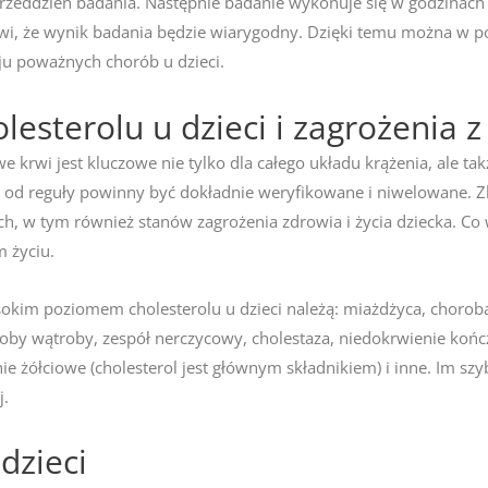
rzeddzień badania. Następnie badanie wykonuje się w godzinach
awi, że wynik badania będzie wiarygodny. Dzięki temu można w 
ju poważnych chorób u dzieci.
esterolu u dzieci i zagrożenia 
krwi jest kluczowe nie tylko dla całego układu krążenia, ale ta
stwa od reguły powinny być dokładnie weryfikowane i niwelowan
 w tym również stanów zagrożenia zdrowia i życia dziecka. Co
m życiu.
sokim poziomem cholesterolu u dzieci należą: miażdżyca, choro
oby wątroby, zespół nerczycowy, cholestaza, niedokrwienie kończ
nie żółciowe (cholesterol jest głównym składnikiem) i inne. Im s
j.
dzieci