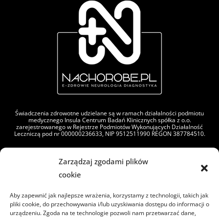
Świadczenia zdrowotne udzielane są w ramach działalności podmiotu
medycznego Insula Centrum Badań Klinicznych spółka z o.o.
zarejestrowanego w Rejestrze Podmiotów Wykonujących Działalność
Leczniczą pod nr 000000236633, NIP 9512511990 REGON 387784510.
Zarządzaj zgodami plików
cookie
Aby zapewnić jak najlepsze wrażenia, korzystamy z technologii, takich jak
pliki cookie, do przechowywania i/lub uzyskiwania dostępu do informacji o
urządzeniu. Zgoda na te technologie pozwoli nam przetwarzać dane,