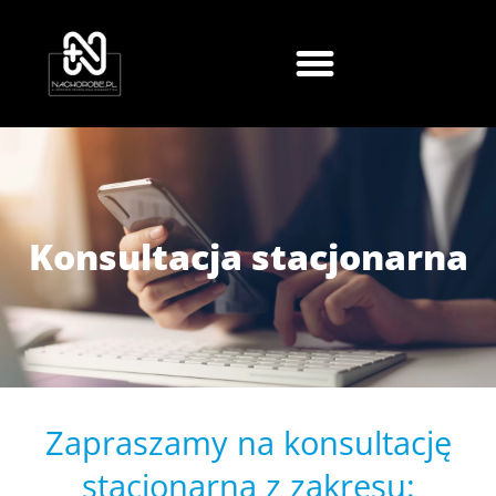
Konsultacja stacjonarna
Zapraszamy na konsultację
stacjonarną z zakresu: