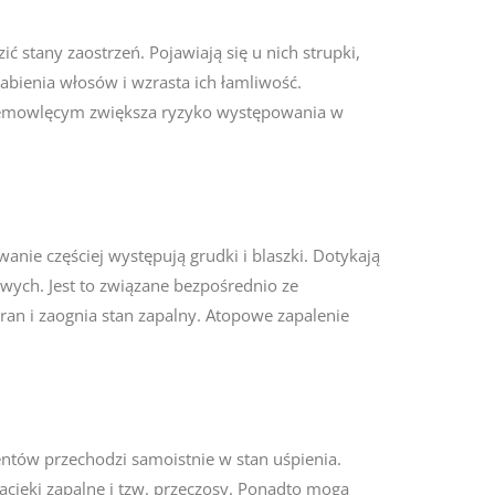
stany zaostrzeń. Pojawiają się u nich strupki,
abienia włosów i wzrasta ich łamliwość.
niemowlęcym zwiększa ryzyko występowania w
nie częściej występują grudki i blaszki. Dotykają
owych. Jest to związane bezpośrednio ze
ran i zaognia stan zapalny. Atopowe zapalenie
entów przechodzi samoistnie w stan uśpienia.
nacieki zapalne i tzw. przeczosy. Ponadto mogą