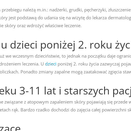
zebiegu należą m.in.: nadżerki, grudki, pęcherzyki, złuszczeni
kóry jest podstawą do udania się na wizytę do lekarza dermatol
e skóry oraz wdrożyć właściwe leczenie.
 dzieci poniżej 2. roku życ
już we wczesnym dzieciństwie, to jednak na początku daje ogran
drożeniem leczenia. U
dzieci
poniżej 2. roku życia zazwyczaj pojaw
 policzkach. Ponadto zmiany zapalne mogą zaatakować zgięcia st
eku 3-11 lat i starszych pa
ne związane z atopowym zapaleniem skóry pojawiają się przede ws
tach rąk. Bardzo rzadko dochodzi do zajęcia całej powierzchni sk
zące