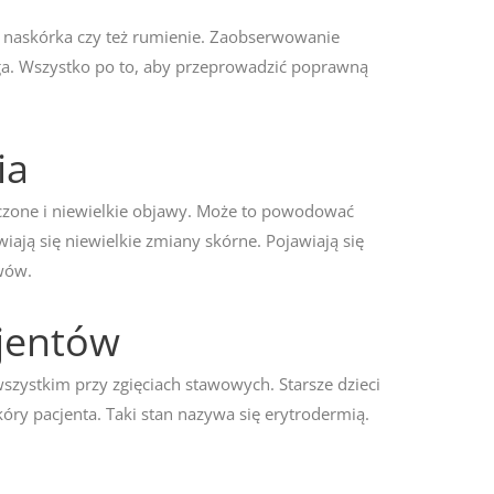
e naskórka czy też rumienie. Zaobserwowanie
oga. Wszystko po to, aby przeprowadzić poprawną
ia
iczone i niewielkie objawy. Może to powodować
iają się niewielkie zmiany skórne. Pojawiają się
awów.
cjentów
zystkim przy zgięciach stawowych. Starsze dzieci
óry pacjenta. Taki stan nazywa się erytrodermią.