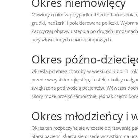
Okres niemowlęcy
Mówimy o nim w przypadku dzieci od urodzenia do 
grudki, nadżerki i polakierowane policzki. Wybra
Zazwyczaj objawy ustępują po drugich urodzinac
przyszłości innych chorób atopowych.
Okres późno-dziecię
Określa przebieg choroby w wieku od 3 do 11 roku 
przede wszystkim rąk, stóp, kostek, okolicy nadga
zwiększoną potliwością pacjentów. Wówczas dochod
skóry może przejść samoistnie, jednak często kon
Okres młodzieńcy i 
Okres ten rozpoczyna się w czasie dojrzewania pa
Starsi pacjenci skarżą się przede wszystkim na uc