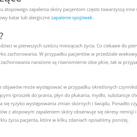
 atopowego zapalenia skóry pacjentom często towarzyszą inne sc
owy katar lub alergiczne
zapalenie spojówek
.
?
ieci w pierwszych sześciu miesiącach życia. Co ciekawe do pie
yko zachorowania. W przypadku pacjentów w przedziale wiekowym
zachorowania narażone są równomierne obie płcie, tak w przyp
nie objawów może występować w przypadku określonych czynnikó
ącymi (proszek do prania, płyn do płukania, mydło, substancje c
sza się ryzyko występowania zmian skórnych i świądu. Ponadto c
tów z atopowym zapaleniem skóry obserwuje się okresy remisji 
u życia pacjenta, które w kilku zdaniach opisaliśmy poniżej.