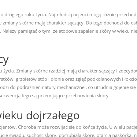
drugiego roku życia. Najmłodsi pacjenci mogą różnie przechodzić 
ne zmiany skórne mają charakter sączący. Do tego dochodzi do osł
h. Należy pamiętać o tym, że atopowe zapalenie skóry w wieku 
cy
życia. Zmiany skórne rzadziej mają charakter sączący i zdecydowa
rstków, grzbietów stóp i dłonie oraz zgięć podkolanowych i łokci
zi do podrażnień natury mechanicznej, co utrudnia gojenie się 
sekwencją tego są przemijające przebarwienia skóry.
wieku dojrzałego
cjentów. Choroba może rozwijać się do końca życia. U wielu pacj
zucie świądu, suchość skóry, pogrubiałą skórę, otarcia naskórka, 