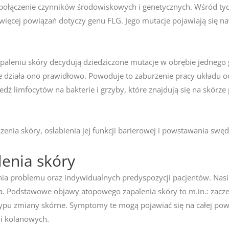
połączenie czynników środowiskowych i genetycznych. Wśród tyc
jwięcej powiązań dotyczy genu FLG. Jego mutacje pojawiają się
apaleniu skóry decydują dziedziczone mutacje w obrębie jedneg
e działa ono prawidłowo. Powoduje to zaburzenie pracy układu 
dź limfocytów na bakterie i grzyby, które znajdują się na skórz
ia skóry, osłabienia jej funkcji barierowej i powstawania swę
enia skóry
opnia problemu oraz indywidualnych predyspozycji pacjentów.
 Podstawowe objawy atopowego zapalenia skóry to m.in.: zaczerw
typu zmiany skórne. Symptomy te mogą pojawiać się na całej powie
 i kolanowych.