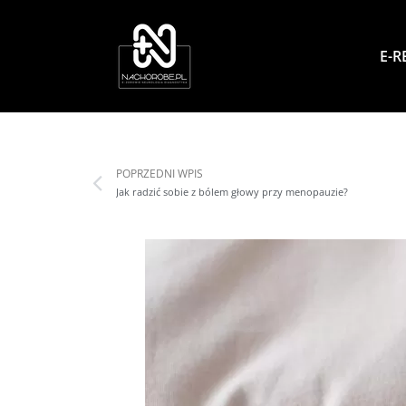
E-R
POPRZEDNI WPIS
Jak radzić sobie z bólem głowy przy menopauzie?