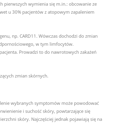
h pierwszych wymienia się m.in.: obcowanie ze
 nawet u 30% pacjentów z atopowym zapaleniem
o genu, np. CARD11. Wówczas dochodzi do zmian
odpornościowego, w tym limfocytów.
e pacjenta. Prowadzi to do nawrotowych zakażeń
dzących zmian skórnych.
 Nasilenie wybranych symptomów może powodować
ienienie i suchość skóry, powtarzające się
rzchni skóry. Najczęściej jednak pojawiają się na