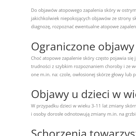
Do objawów atopowego zapalenia skóry w ostrym pr
jakichkolwiek niepokojących objawów ze strony s
diagnozę, rozpoznać ewentualne atopowe zapaleni
Ograniczone objawy u
Choć atopowe zapalenie skóry często pojawia się 
trudności z szybkim rozpoznaniem choroby i ze w
one m.in. na: czole, owłosionej skórze głowy lub
Objawy u dzieci w wi
W przypadku dzieci w wieku 3-11 lat zmiany skór
i osoby dorosłe odnotowują zmiany m.in. na grzbie
Schorzenia towarzys