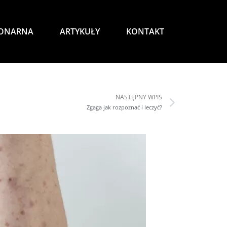
JONARNA
ARTYKUŁY
KONTAKT
NASTĘPNY WPIS
Zgaga jak rozpoznać i leczyć?