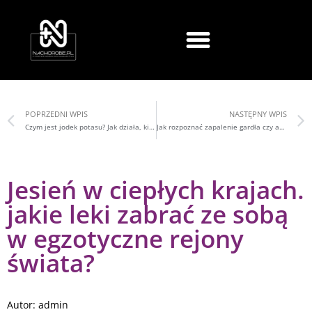
POPRZEDNI WPIS
NASTĘPNY WPIS
Czym jest jodek potasu? Jak działa, kiedy lekarz go przepisze?
Jak rozpoznać zapalenie gardła czy anginę? Jakie leki stosować?
Jesień w ciepłych krajach.
jakie leki zabrać ze sobą
w egzotyczne rejony
świata?
Autor:
admin